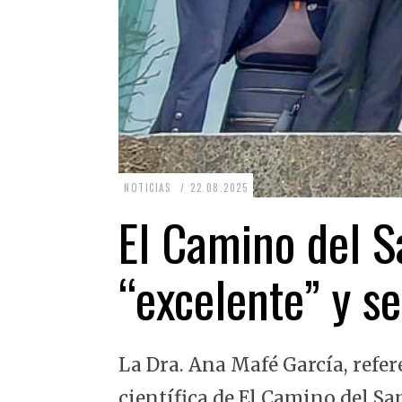
2
NOTICIAS
22.08.2025
2
El Camino del Sa
.
0
“excelente” y se
8
.
2
La Dra. Ana Mafé García, refer
0
2
científica de El Camino del Sa