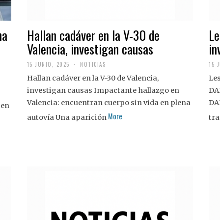
na
Hallan cadáver en la V-30 de
Le
Valencia, investigan causas
in
15 JUNIO, 2025
NOTICIAS
15 
Hallan cadáver en la V-30 de Valencia,
Les
investigan causas Impactante hallazgo en
DA
Valencia: encuentran cuerpo sin vida en plena
DA
 en
More
autovía Una aparición
tra