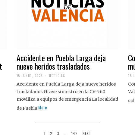
Accidente en Puebla Larga deja
Co
t
nueve heridos trasladados
mú
15 JUNIO, 2025
NOTICIAS
15 
Accidente en Puebla Larga deja nueve heridos
Con
trasladados Grave siniestro en la CV-560
Val
moviliza a equipos de emergencia La localidad
sol
More
de Puebla
1
2
3
…
142
NEXT