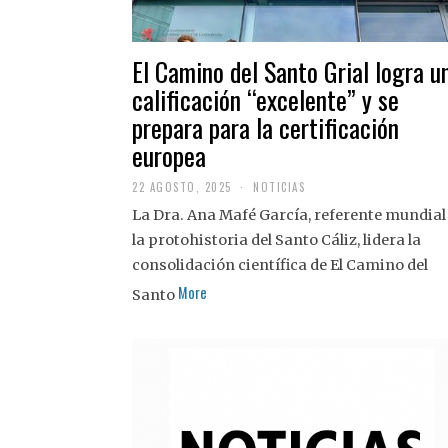
El Camino del Santo Grial logra u
calificación “excelente” y se
prepara para la certificación
europea
22 AGOSTO, 2025
2
NOTICIAS
2
La Dra. Ana Mafé García, referente mundial
A
G
la protohistoria del Santo Cáliz, lidera la
O
S
consolidación científica de El Camino del
T
More
O
Santo
,
2
0
2
5