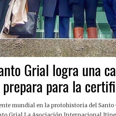
nto Grial logra una ca
 prepara para la certi
ente mundial en la protohistoria del Santo 
nto Grial La Asociación Internacional Itin