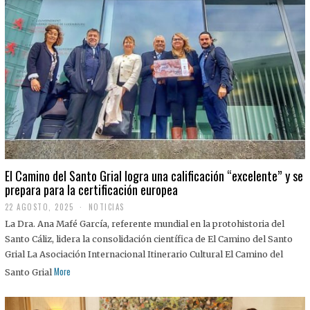
El Camino del Santo Grial logra una calificación “excelente” y se
prepara para la certificación europea
22 AGOSTO, 2025
2
NOTICIAS
2
La Dra. Ana Mafé García, referente mundial en la protohistoria del
A
G
Santo Cáliz, lidera la consolidación científica de El Camino del Santo
O
Grial La Asociación Internacional Itinerario Cultural El Camino del
S
T
More
Santo Grial
O
,
2