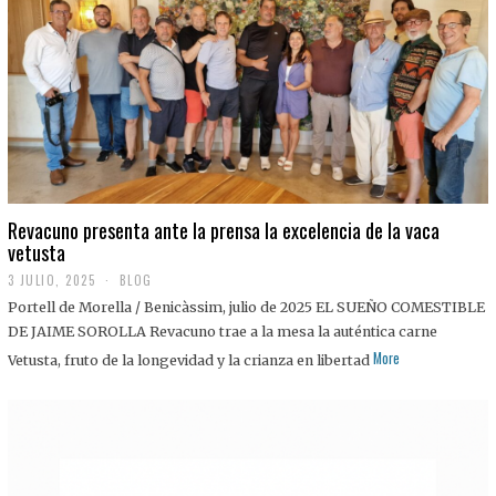
0
2
5
Revacuno presenta ante la prensa la excelencia de la vaca
vetusta
3 JULIO, 2025
1
BLOG
1
Portell de Morella / Benicàssim, julio de 2025 EL SUEÑO COMESTIBLE
J
U
DE JAIME SOROLLA Revacuno trae a la mesa la auténtica carne
L
More
Vetusta, fruto de la longevidad y la crianza en libertad
I
O
,
2
0
2
5