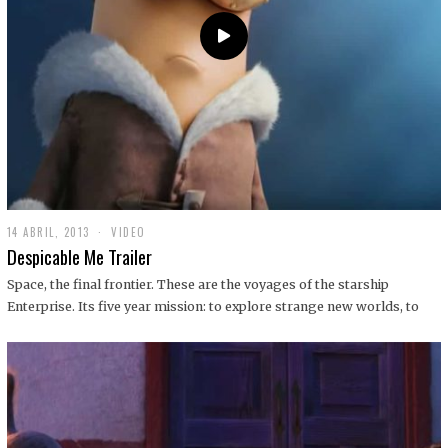
14 ABRIL, 2013
1
VIDEO
9
Despicable Me Trailer
D
I
Space, the final frontier. These are the voyages of the starship
C
Enterprise. Its five year mission: to explore strange new worlds, to
I
E
M
B
R
E
,
2
0
1