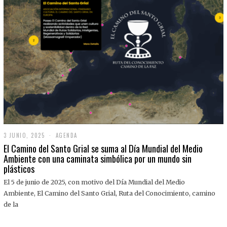
3 JUNIO, 2025
3
AGENDA
J
El Camino del Santo Grial se suma al Día Mundial del Medio
U
Ambiente con una caminata simbólica por un mundo sin
N
plásticos
I
O
,
El 5 de junio de 2025, con motivo del Día Mundial del Medio
2
Ambiente, El Camino del Santo Grial, Ruta del Conocimiento, camino
0
2
de la
5