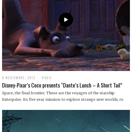
9
8 NOVIEMBRE, 2013
1
VIDEO
9
Disney-Pixar’s Coco presents “Dante’s Lunch – A Short Tail”
D
I
Space, the final frontier. These are the voyages of the starship
C
Enterprise. Its five year mission: to explore strange new worlds, to
I
E
M
B
R
E
,
2