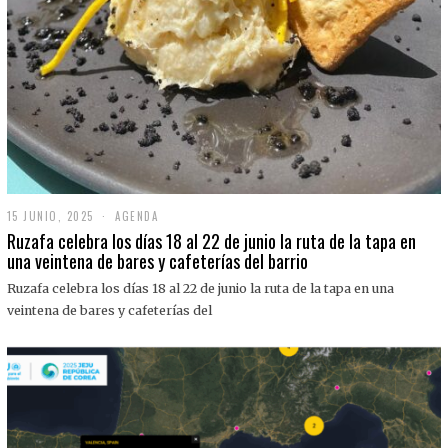
15 JUNIO, 2025
1
AGENDA
5
Ruzafa celebra los días 18 al 22 de junio la ruta de la tapa en
J
una veintena de bares y cafeterías del barrio
U
N
Ruzafa celebra los días 18 al 22 de junio la ruta de la tapa en una
I
O
veintena de bares y cafeterías del
,
2
0
2
5