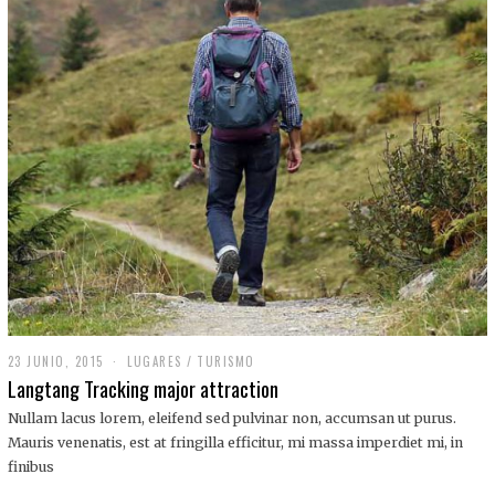
,
2
0
1
9
23 JUNIO, 2015
LUGARES
/
TURISMO
Langtang Tracking major attraction
Nullam lacus lorem, eleifend sed pulvinar non, accumsan ut purus.
Mauris venenatis, est at fringilla efficitur, mi massa imperdiet mi, in
finibus