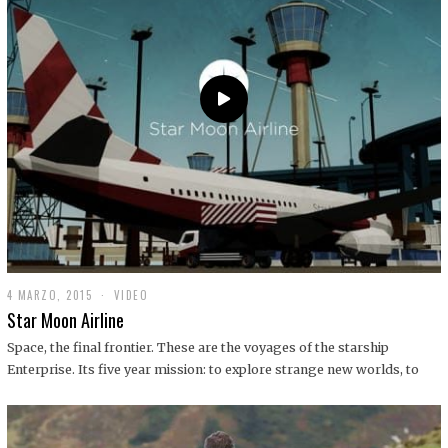
0
1
9
4 MARZO, 2015
1
VIDEO
9
Star Moon Airline
D
I
Space, the final frontier. These are the voyages of the starship
C
Enterprise. Its five year mission: to explore strange new worlds, to
I
E
M
B
R
E