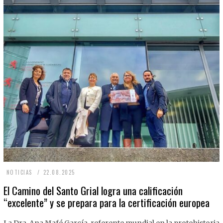
2
NOTICIAS
22.08.2025
2
El Camino del Santo Grial logra una calificación
“excelente” y se prepara para la certificación europea
.
0