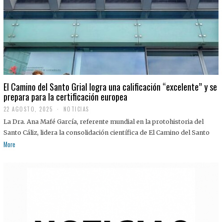
El Camino del Santo Grial logra una calificación “excelente” y se
prepara para la certificación europea
22 AGOSTO, 2025
2
NOTICIAS
2
La Dra. Ana Mafé García, referente mundial en la protohistoria del
A
G
Santo Cáliz, lidera la consolidación científica de El Camino del Santo
O
More
S
T
O
,
2
0
2
5