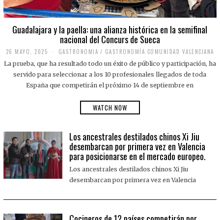
Guadalajara y la paella: una alianza histórica en la semifinal
nacional del Concurs de Sueca
26 MAYO, 2025
2
GASTRONOMIA
/
GASTRONOMÍA COMUNIDAD VALENCIANA
6
La prueba, que ha resultado todo un éxito de público y participación, ha
M
A
servido para seleccionar a los 10 profesionales llegados de toda
Y
España que competirán el próximo 14 de septiembre en
O
,
2
WATCH NOW
0
2
5
Los ancestrales destilados chinos Xi Jiu
desembarcan por primera vez en Valencia
para posicionarse en el mercado europeo.
Los ancestrales destilados chinos Xi Jiu
desembarcan por primera vez en Valencia
Cocineros de 12 países competirán por