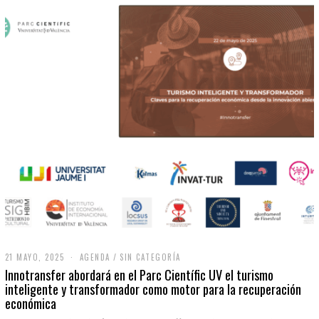
21 MAYO, 2025
2
AGENDA
/
SIN CATEGORÍA
1
Innotransfer abordará en el Parc Científic UV el turismo
M
inteligente y transformador como motor para la recuperación
A
económica
Y
O