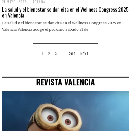
21 MAYO, 2025
2
AGENDA
1
La salud y el bienestar se dan cita en el Wellness Congress 2025
M
en Valencia
A
Y
La salud y el bienestar se dan cita en el Wellness Congress 2025 en
O
,
Valencia Valencia acoge el próximo sábado 31 de
2
0
2
5
1
2
3
…
202
NEXT
REVISTA VALENCIA