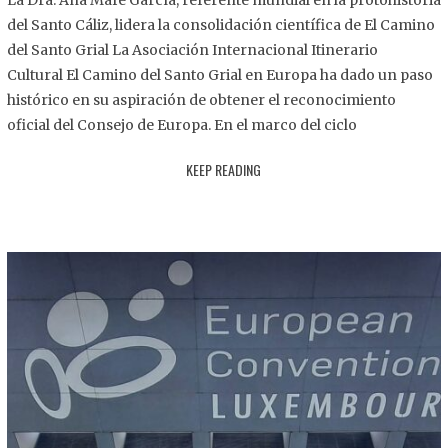
La Dra. Ana Mafé García, referente mundial en la protohistoria
8
del Santo Cáliz, lidera la consolidación científica de El Camino
.
del Santo Grial La Asociación Internacional Itinerario
2
Cultural El Camino del Santo Grial en Europa ha dado un paso
0
histórico en su aspiración de obtener el reconocimiento
2
oficial del Consejo de Europa. En el marco del ciclo
5
KEEP READING