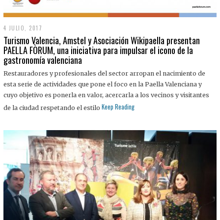
4 JULIO, 2017
4
J
Turismo Valencia, Amstel y Asociación Wikipaella presentan
U
PAELLA FÒRUM, una iniciativa para impulsar el icono de la
L
gastronomía valenciana
I
O
,
Restauradores y profesionales del sector arropan el nacimiento de
2
esta serie de actividades que pone el foco en la Paella Valenciana y
0
1
cuyo objetivo es ponerla en valor, acercarla a los vecinos y visitantes
7
Keep Reading
de la ciudad respetando el estilo