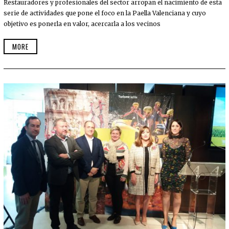
Restauradores y profesionales del sector arropan el nacimiento de esta
U
L
serie de actividades que pone el foco en la Paella Valenciana y cuyo
I
objetivo es ponerla en valor, acercarla a los vecinos
O
,
2
MORE
0
1
7