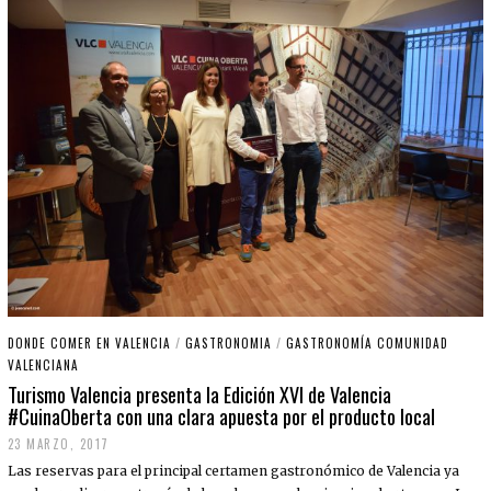
DONDE COMER EN VALENCIA
/
GASTRONOMIA
/
GASTRONOMÍA COMUNIDAD
VALENCIANA
Turismo Valencia presenta la Edición XVI de Valencia
#CuinaOberta con una clara apuesta por el producto local
23 MARZO, 2017
2
3
Las reservas para el principal certamen gastronómico de Valencia ya
M