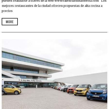
A
pueden realizarse a través de la web www.valenciacuinaoberta.com Los
R
mejores restaurantes de la ciudad ofrecen propuestas de alta cocina a
Z
precios
O
,
2
MORE
0
1
7