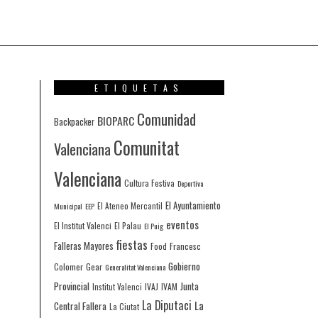
ETIQUETAS
Comunidad
BIOPARC
Backpacker
Comunitat
Valenciana
Valenciana
Cultura Festiva
Deportiva
El Ayuntamiento
Municipal
EEP
El Ateneo Mercantil
eventos
El Institut Valenci
El Palau
El Puig
fiestas
Falleras Mayores
Francesc
Food
Gobierno
Colomer
Gear
Generalitat Valenciana
Provincial
Junta
IVAJ
IVAM
Institut Valenci
La Diputaci
La
Central Fallera
La Ciutat