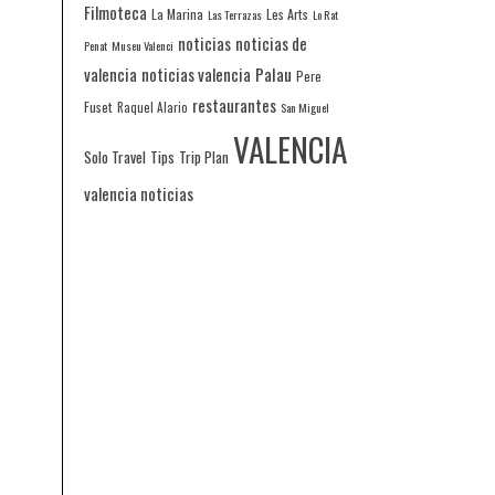
Filmoteca
La Marina
Les Arts
Las Terrazas
Lo Rat
noticias
noticias de
Penat
Museu Valenci
valencia
noticias valencia
Palau
Pere
restaurantes
Fuset
Raquel Alario
San Miguel
VALENCIA
Solo Travel
Tips
Trip Plan
valencia noticias