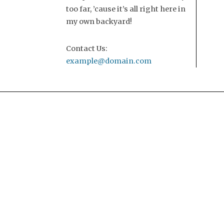
too far, ’cause it’s all right here in
my own backyard!
Contact Us:
example@domain.com