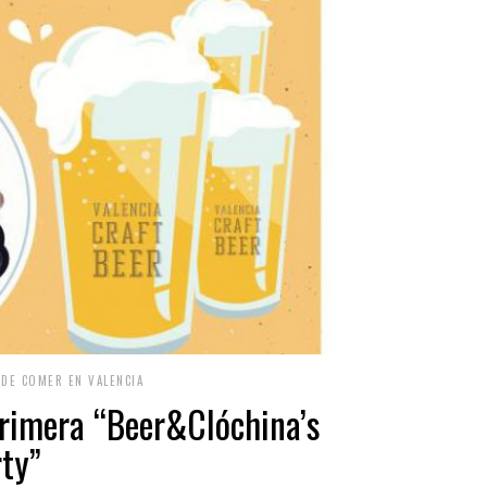
DE COMER EN VALENCIA
primera “Beer&Clóchina’s
ty”