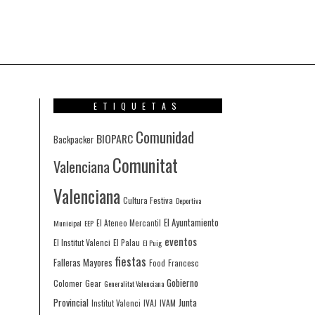
ETIQUETAS
Comunidad
BIOPARC
Backpacker
Comunitat
Valenciana
Valenciana
Cultura Festiva
Deportiva
El Ayuntamiento
Municipal
EEP
El Ateneo Mercantil
eventos
El Institut Valenci
El Palau
El Puig
fiestas
Falleras Mayores
Francesc
Food
Gobierno
Colomer
Gear
Generalitat Valenciana
Provincial
Junta
IVAJ
IVAM
Institut Valenci