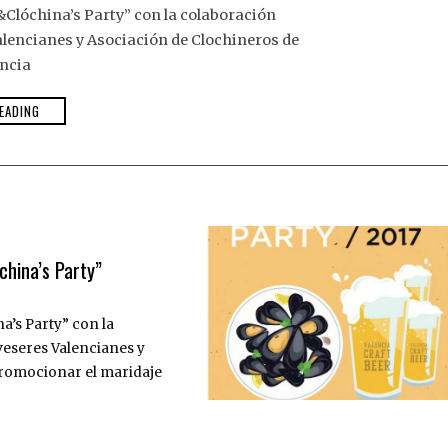
Clóchina’s Party” con la colaboración
alencianes y Asociación de Clochineros de
ncia
EADING
china’s Party”
a’s Party” con la
veseres Valencianes y
promocionar el maridaje