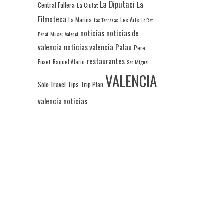
La Diputaci
La
Central Fallera
La Ciutat
Filmoteca
La Marina
Les Arts
Las Terrazas
Lo Rat
noticias
noticias de
Penat
Museu Valenci
valencia
noticias valencia
Palau
Pere
restaurantes
Fuset
Raquel Alario
San Miguel
VALENCIA
Solo Travel
Tips
Trip Plan
valencia noticias