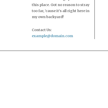
this place. Got no reason to stray
too far, ’cause it’s all right here in
my own backyard!
Contact Us:
example@domain.com