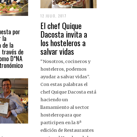
12 JULIO, 2017
El chef Quique
esta por
Dacosta invita a
 la
los hosteleros a
 de la
salvar vidas
 través de
como D*NA
“Nosotros, cocineros y
stronómico
hosteleros, podemos
ayudar a salvar vidas”.
Con estas palabras el
chef Quique Dacosta está
haciendo un
llamamiento al sector
hosteleropara que
participen en la 8ª
edición de Restaurantes