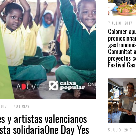
7 JULIO, 2017
Colomer apu
promocionar
gastronomía
Comunitat a
proyectos 
Festival Ga
2017
NOTICIAS
s y artistas valencianos
sta solidariaOne Day Yes
5 JULIO, 2017