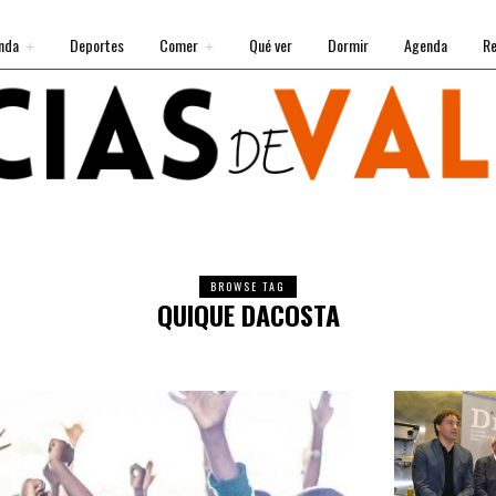
nda
Deportes
Comer
Qué ver
Dormir
Agenda
Re
BROWSE TAG
QUIQUE DACOSTA