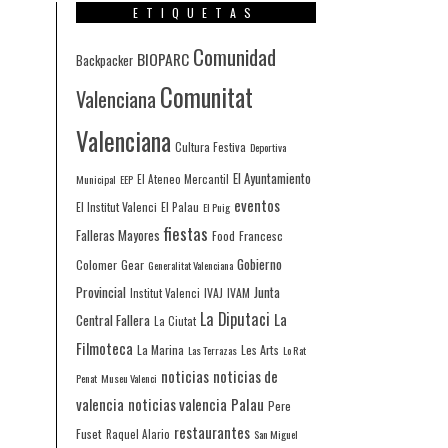
ETIQUETAS
Comunidad
BIOPARC
Backpacker
Comunitat
Valenciana
Valenciana
Cultura Festiva
Deportiva
El Ayuntamiento
Municipal
EEP
El Ateneo Mercantil
eventos
El Institut Valenci
El Palau
El Puig
fiestas
Falleras Mayores
Francesc
Food
Gobierno
Colomer
Gear
Generalitat Valenciana
Provincial
Junta
IVAJ
IVAM
Institut Valenci
La Diputaci
La
Central Fallera
La Ciutat
Filmoteca
La Marina
Les Arts
Las Terrazas
Lo Rat
noticias
noticias de
Penat
Museu Valenci
valencia
noticias valencia
Palau
Pere
restaurantes
Fuset
Raquel Alario
San Miguel