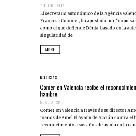
7 JULIO, 2017
El secretario autonómico de la Agència Valen
Francesc Colomer, ha apostado por “impulsar
como el que defiende Dénia, basado en la auten
singularidad de
MORE
NOTICIAS
Comer en Valencia recibe el reconocimien
hambre
5 JULIO, 2017
Comer en Valencia a través de su director An
manos de Amel El Ayami de Acción contra el 
reconocimiento a sus años de ayuda en la c