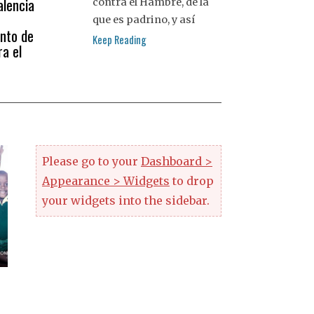
lencia
contra el Hambre, de la
que es padrino, y así
nto de
Keep Reading
ra el
Please go to your
Dashboard >
Appearance > Widgets
to drop
your widgets into the sidebar.