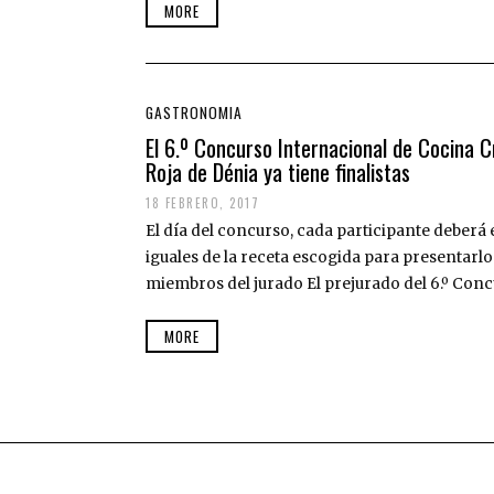
MORE
GASTRONOMIA
El 6.º Concurso Internacional de Cocina 
Roja de Dénia ya tiene finalistas
18 FEBRERO, 2017
1
9
El día del concurso, cada participante deberá
F
E
iguales de la receta escogida para presentarlo
B
miembros del jurado El prejurado del 6.º Con
R
E
R
MORE
O
,
2
0
1
7