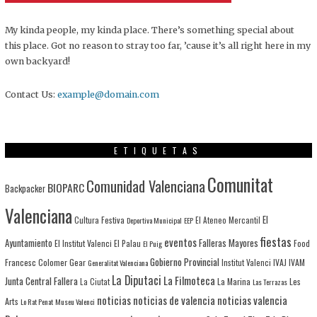
My kinda people, my kinda place. There’s something special about
this place. Got no reason to stray too far, ’cause it’s all right here in my
own backyard!
Contact Us:
example@domain.com
ETIQUETAS
Comunitat
Comunidad Valenciana
BIOPARC
Backpacker
Valenciana
El
Cultura Festiva
Deportiva Municipal
EEP
El Ateneo Mercantil
fiestas
eventos
Ayuntamiento
Falleras Mayores
El Institut Valenci
El Palau
Food
El Puig
Gobierno Provincial
Francesc Colomer
Gear
IVAJ
IVAM
Generalitat Valenciana
Institut Valenci
La Diputaci
La Filmoteca
Junta Central Fallera
La Marina
Les
La Ciutat
Las Terrazas
noticias
noticias de valencia
noticias valencia
Arts
Lo Rat Penat
Museu Valenci