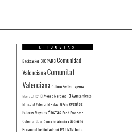
ETIQUETAS
Comunidad
BIOPARC
Backpacker
Comunitat
Valenciana
Valenciana
Cultura Festiva
Deportiva
El Ayuntamiento
Municipal
EEP
El Ateneo Mercantil
eventos
El Institut Valenci
El Palau
El Puig
fiestas
Falleras Mayores
Francesc
Food
Gobierno
Colomer
Gear
Generalitat Valenciana
Provincial
Junta
IVAJ
IVAM
Institut Valenci