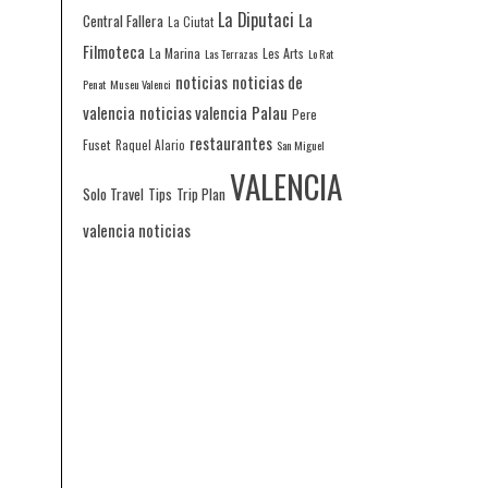
La Diputaci
La
Central Fallera
La Ciutat
Filmoteca
La Marina
Les Arts
Las Terrazas
Lo Rat
noticias
noticias de
Penat
Museu Valenci
valencia
noticias valencia
Palau
Pere
restaurantes
Fuset
Raquel Alario
San Miguel
VALENCIA
Solo Travel
Tips
Trip Plan
valencia noticias