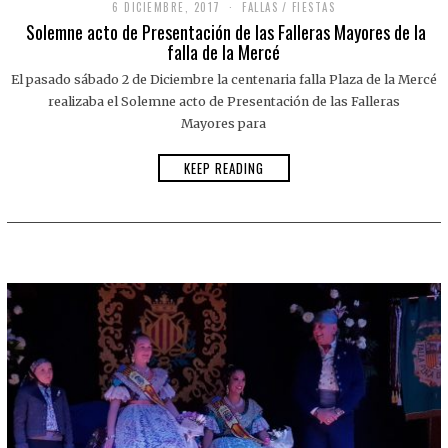
6 DICIEMBRE, 2017
6
FALLAS
/
FIESTAS
D
Solemne acto de Presentación de las Falleras Mayores de la
I
falla de la Mercé
C
I
El pasado sábado 2 de Diciembre la centenaria falla Plaza de la Mercé
E
M
realizaba el Solemne acto de Presentación de las Falleras
B
Mayores para
R
E
,
KEEP READING
2
0
1
7