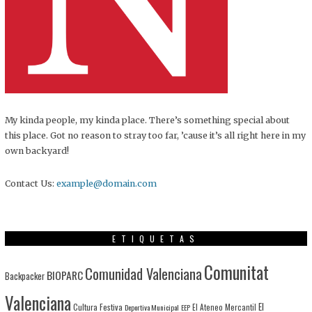
My kinda people, my kinda place. There’s something special about
this place. Got no reason to stray too far, ’cause it’s all right here in my
own backyard!
Contact Us:
example@domain.com
ETIQUETAS
Comunitat
Comunidad Valenciana
BIOPARC
Backpacker
Valenciana
El
Cultura Festiva
Deportiva Municipal
EEP
El Ateneo Mercantil