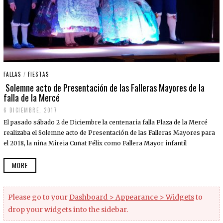
FALLAS
/
FIESTAS
Solemne acto de Presentación de las Falleras Mayores de la
falla de la Mercé
6 DICIEMBRE, 2017
6
D
El pasado sábado 2 de Diciembre la centenaria falla Plaza de la Mercé
I
C
realizaba el Solemne acto de Presentación de las Falleras Mayores para
I
el 2018, la niña Mireia Cuñat Félix como Fallera Mayor infantil
E
M
B
MORE
R
E
,
2
Please go to your
Dashboard > Appearance > Widgets
to
0
1
drop your widgets into the sidebar.
7