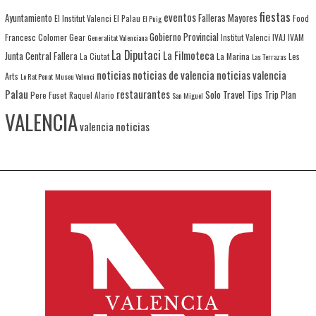
fiestas
eventos
Ayuntamiento
Falleras Mayores
El Institut Valenci
El Palau
Food
El Puig
Gobierno Provincial
Francesc Colomer
Gear
IVAJ
IVAM
Generalitat Valenciana
Institut Valenci
La Diputaci
La Filmoteca
Junta Central Fallera
La Marina
Les
La Ciutat
Las Terrazas
noticias
noticias de valencia
noticias valencia
Arts
Lo Rat Penat
Museu Valenci
Palau
restaurantes
Solo Travel
Tips
Trip Plan
Pere Fuset
Raquel Alario
San Miguel
VALENCIA
valencia noticias