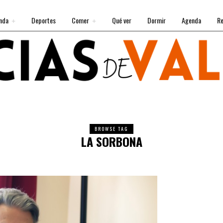
nda
Deportes
Comer
Qué ver
Dormir
Agenda
Re
BROWSE TAG
LA SORBONA