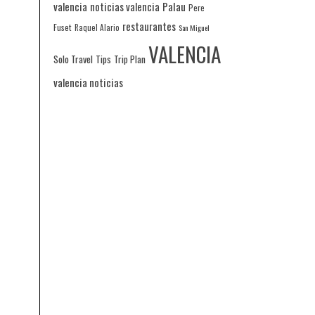
valencia
noticias valencia
Palau
Pere
restaurantes
Fuset
Raquel Alario
San Miguel
VALENCIA
Solo Travel
Tips
Trip Plan
valencia noticias