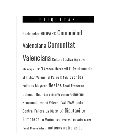
ETIQUETAS
Comunidad
BIOPARC
Backpacker
Comunitat
Valenciana
Valenciana
Cultura Festiva
Deportiva
El Ayuntamiento
Municipal
EEP
El Ateneo Mercantil
eventos
El Institut Valenci
El Palau
El Puig
fiestas
Falleras Mayores
Francesc
Food
Gobierno
Colomer
Gear
Generalitat Valenciana
Provincial
Junta
IVAJ
IVAM
Institut Valenci
La Diputaci
La
Central Fallera
La Ciutat
Filmoteca
La Marina
Les Arts
Las Terrazas
Lo Rat
noticias
noticias de
Penat
Museu Valenci