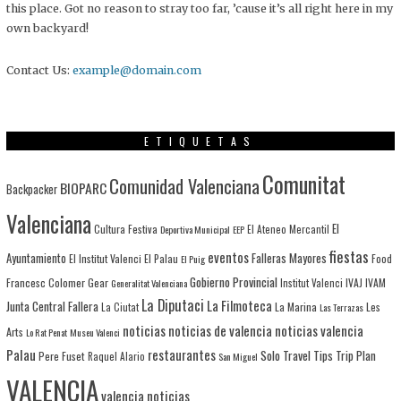
this place. Got no reason to stray too far, ’cause it’s all right here in my
own backyard!
Contact Us:
example@domain.com
ETIQUETAS
Comunitat
Comunidad Valenciana
BIOPARC
Backpacker
Valenciana
El
Cultura Festiva
Deportiva Municipal
EEP
El Ateneo Mercantil
fiestas
eventos
Ayuntamiento
Falleras Mayores
El Institut Valenci
El Palau
Food
El Puig
Gobierno Provincial
Francesc Colomer
Gear
IVAJ
IVAM
Generalitat Valenciana
Institut Valenci
La Diputaci
La Filmoteca
Junta Central Fallera
La Marina
Les
La Ciutat
Las Terrazas
noticias
noticias de valencia
noticias valencia
Arts
Lo Rat Penat
Museu Valenci
Palau
restaurantes
Solo Travel
Tips
Trip Plan
Pere Fuset
Raquel Alario
San Miguel
VALENCIA
valencia noticias