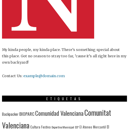
My kinda people, my kinda place. There’s something special about
this place. Got no reason to stray too far, ’cause it’s all right here in my
own backyard!
Contact Us:
example@domain.com
ETIQUETAS
Comunitat
Comunidad Valenciana
BIOPARC
Backpacker
Valenciana
El
Cultura Festiva
Deportiva Municipal
EEP
El Ateneo Mercantil