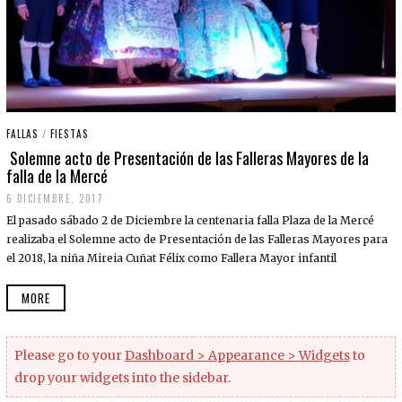
FALLAS
/
FIESTAS
Solemne acto de Presentación de las Falleras Mayores de la
falla de la Mercé
6 DICIEMBRE, 2017
6
D
El pasado sábado 2 de Diciembre la centenaria falla Plaza de la Mercé
I
C
realizaba el Solemne acto de Presentación de las Falleras Mayores para
I
el 2018, la niña Mireia Cuñat Félix como Fallera Mayor infantil
E
M
B
MORE
R
E
,
2
Please go to your
Dashboard > Appearance > Widgets
to
0
1
drop your widgets into the sidebar.
7