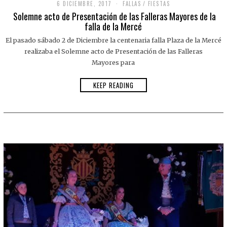
6 DICIEMBRE, 2017
6
FALLAS
/
FIESTAS
D
Solemne acto de Presentación de las Falleras Mayores de la
I
falla de la Mercé
C
I
El pasado sábado 2 de Diciembre la centenaria falla Plaza de la Mercé
E
M
realizaba el Solemne acto de Presentación de las Falleras
B
Mayores para
R
E
,
KEEP READING
2
0
1
7