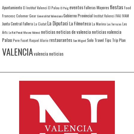
fiestas
eventos
Ayuntamiento
Falleras Mayores
El Institut Valenci
El Palau
Food
El Puig
Gobierno Provincial
Francesc Colomer
Gear
IVAJ
IVAM
Generalitat Valenciana
Institut Valenci
La Diputaci
La Filmoteca
Junta Central Fallera
La Marina
Les
La Ciutat
Las Terrazas
noticias
noticias de valencia
noticias valencia
Arts
Lo Rat Penat
Museu Valenci
Palau
restaurantes
Solo Travel
Tips
Trip Plan
Pere Fuset
Raquel Alario
San Miguel
VALENCIA
valencia noticias