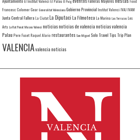
fiestas
eventos
Ayuntamiento
Falleras Mayores
El Institut Valenci
El Palau
Food
El Puig
Gobierno Provincial
Francesc Colomer
Gear
IVAJ
IVAM
Generalitat Valenciana
Institut Valenci
La Diputaci
La Filmoteca
Junta Central Fallera
La Marina
Les
La Ciutat
Las Terrazas
noticias
noticias de valencia
noticias valencia
Arts
Lo Rat Penat
Museu Valenci
Palau
restaurantes
Solo Travel
Tips
Trip Plan
Pere Fuset
Raquel Alario
San Miguel
VALENCIA
valencia noticias