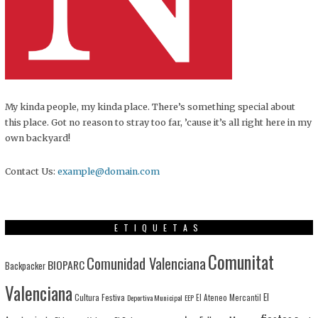
My kinda people, my kinda place. There’s something special about
this place. Got no reason to stray too far, ’cause it’s all right here in my
own backyard!
Contact Us:
example@domain.com
ETIQUETAS
Comunitat
Comunidad Valenciana
BIOPARC
Backpacker
Valenciana
El
Cultura Festiva
Deportiva Municipal
EEP
El Ateneo Mercantil