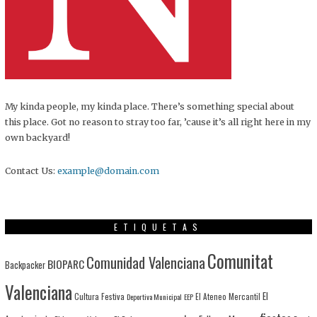
My kinda people, my kinda place. There’s something special about
this place. Got no reason to stray too far, ’cause it’s all right here in my
own backyard!
Contact Us:
example@domain.com
ETIQUETAS
Comunitat
Comunidad Valenciana
BIOPARC
Backpacker
Valenciana
El
Cultura Festiva
Deportiva Municipal
EEP
El Ateneo Mercantil