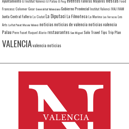
fiestas
eventos
Ayuntamiento
Falleras Mayores
El Institut Valenci
El Palau
Food
El Puig
Gobierno Provincial
Francesc Colomer
Gear
IVAJ
IVAM
Generalitat Valenciana
Institut Valenci
La Diputaci
La Filmoteca
Junta Central Fallera
La Marina
Les
La Ciutat
Las Terrazas
noticias
noticias de valencia
noticias valencia
Arts
Lo Rat Penat
Museu Valenci
Palau
restaurantes
Solo Travel
Tips
Trip Plan
Pere Fuset
Raquel Alario
San Miguel
VALENCIA
valencia noticias