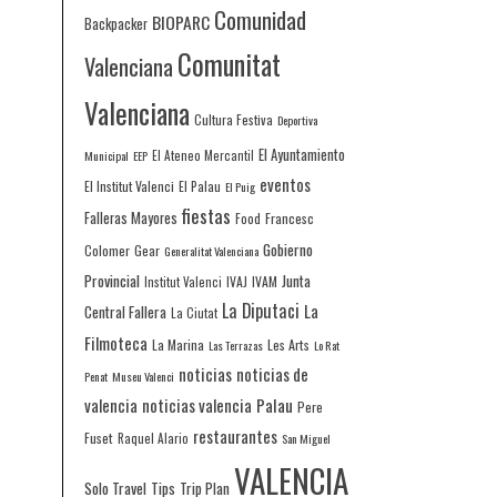
Comunidad
BIOPARC
Backpacker
Comunitat
Valenciana
Valenciana
Cultura Festiva
Deportiva
El Ayuntamiento
Municipal
EEP
El Ateneo Mercantil
eventos
El Institut Valenci
El Palau
El Puig
fiestas
Falleras Mayores
Francesc
Food
Gobierno
Colomer
Gear
Generalitat Valenciana
Provincial
Junta
IVAJ
IVAM
Institut Valenci
La Diputaci
La
Central Fallera
La Ciutat
Filmoteca
La Marina
Les Arts
Las Terrazas
Lo Rat
noticias
noticias de
Penat
Museu Valenci
valencia
noticias valencia
Palau
Pere
restaurantes
Fuset
Raquel Alario
San Miguel
VALENCIA
Solo Travel
Tips
Trip Plan