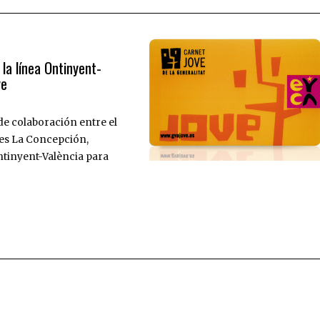
 la línea Ontinyent-
ve
de colaboración entre el
uses La Concepción,
Ontinyent-València para