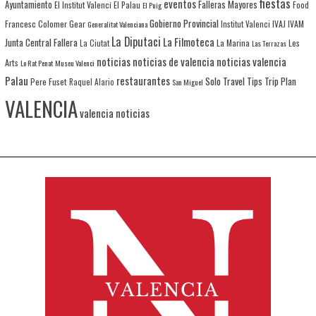
fiestas
eventos
Ayuntamiento
Falleras Mayores
El Institut Valenci
El Palau
Food
El Puig
Gobierno Provincial
Francesc Colomer
Gear
IVAJ
IVAM
Generalitat Valenciana
Institut Valenci
La Diputaci
La Filmoteca
Junta Central Fallera
La Marina
Les
La Ciutat
Las Terrazas
noticias
noticias de valencia
noticias valencia
Arts
Lo Rat Penat
Museu Valenci
Palau
restaurantes
Solo Travel
Tips
Trip Plan
Pere Fuset
Raquel Alario
San Miguel
VALENCIA
valencia noticias