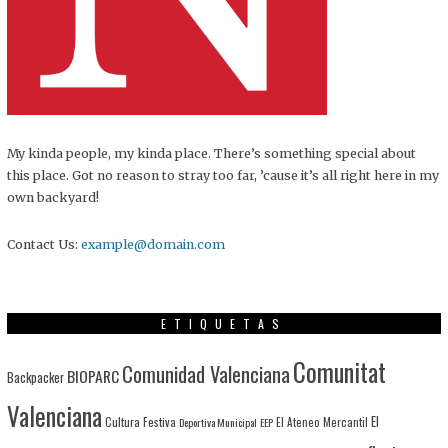
My kinda people, my kinda place. There’s something special about
this place. Got no reason to stray too far, ’cause it’s all right here in my
own backyard!
Contact Us:
example@domain.com
ETIQUETAS
Comunitat
Comunidad Valenciana
BIOPARC
Backpacker
Valenciana
El
Cultura Festiva
Deportiva Municipal
EEP
El Ateneo Mercantil