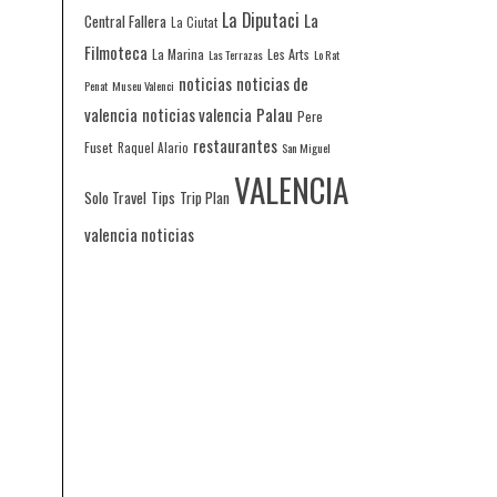
La Diputaci
La
Central Fallera
La Ciutat
Filmoteca
La Marina
Les Arts
Las Terrazas
Lo Rat
noticias
noticias de
Penat
Museu Valenci
valencia
noticias valencia
Palau
Pere
restaurantes
Fuset
Raquel Alario
San Miguel
VALENCIA
Solo Travel
Tips
Trip Plan
valencia noticias