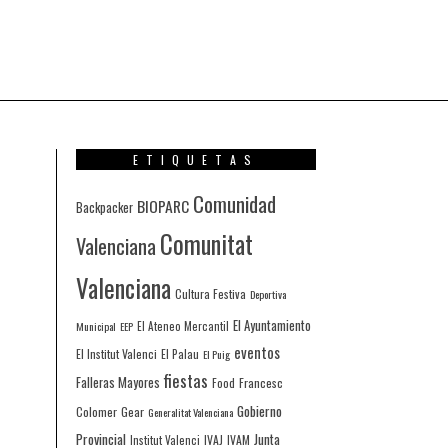
ETIQUETAS
Comunidad
BIOPARC
Backpacker
Comunitat
Valenciana
Valenciana
Cultura Festiva
Deportiva
El Ayuntamiento
Municipal
EEP
El Ateneo Mercantil
eventos
El Institut Valenci
El Palau
El Puig
fiestas
Falleras Mayores
Francesc
Food
Gobierno
Colomer
Gear
Generalitat Valenciana
Provincial
Junta
IVAJ
IVAM
Institut Valenci