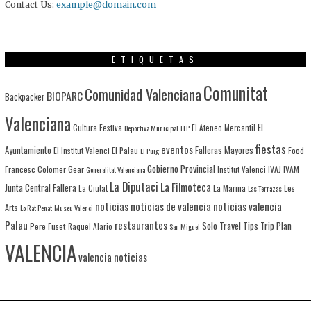
Contact Us:
example@domain.com
ETIQUETAS
Comunitat
Comunidad Valenciana
BIOPARC
Backpacker
Valenciana
El
Cultura Festiva
Deportiva Municipal
EEP
El Ateneo Mercantil
fiestas
eventos
Ayuntamiento
Falleras Mayores
El Institut Valenci
El Palau
Food
El Puig
Gobierno Provincial
Francesc Colomer
Gear
IVAJ
IVAM
Generalitat Valenciana
Institut Valenci
La Diputaci
La Filmoteca
Junta Central Fallera
La Marina
Les
La Ciutat
Las Terrazas
noticias
noticias de valencia
noticias valencia
Arts
Lo Rat Penat
Museu Valenci
Palau
restaurantes
Solo Travel
Tips
Trip Plan
Pere Fuset
Raquel Alario
San Miguel
VALENCIA
valencia noticias