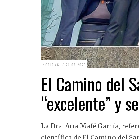
2
NOTICIAS
22.08.2025
2
El Camino del Sa
.
0
“excelente” y se
8
.
2
La Dra. Ana Mafé García, refer
0
2
científica de El Camino del Sa