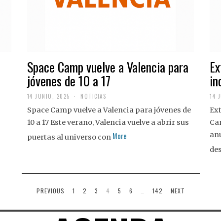
Space Camp vuelve a Valencia para
Ex
jóvenes de 10 a 17
in
14 JUNIO, 2025
NOTICIAS
14 
Space Camp vuelve a Valencia para jóvenes de
Ext
10 a 17 Este verano, Valencia vuelve a abrir sus
Ca
anu
More
puertas al universo con
de
PREVIOUS
1
2
3
4
5
6
…
142
NEXT