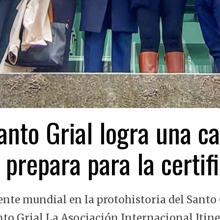
nto Grial logra una ca
 prepara para la certi
ente mundial en la protohistoria del Santo 
nto Grial La Asociación Internacional Itin